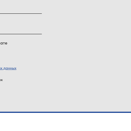
мате
ых данных
ых