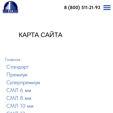
8 (800) 511-21-93
Главная
Продукция
Каталог декоров
Доставка и оплата
Калькулятор
Объекты
Монтаж
О компании
Контакты
КАРТА САЙТА
Главная
Стандарт
ㅤ
Премиум
ㅤ
Суперпремиум
ㅤ
СМЛ 6 мм
ㅤ
СМЛ 8 мм
ㅤ
СМЛ 10 мм
ㅤ