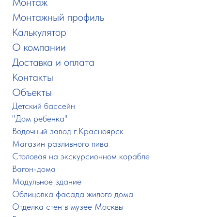
Монтаж
ㅤ
Монтажный профиль
ㅤ
Калькулятор
ㅤ
О компании
ㅤ
Доставка и оплата
ㅤ
Контакты
ㅤ
Объекты
ㅤ
ㅤㅤ
Детский бассейн
ㅤㅤ
"Дом ребенка"
ㅤㅤ
Водочный завод г.Красноярск
ㅤㅤ
Магазин разливного пива
ㅤㅤ
Столовая на экскурсионном корабле
ㅤㅤ
Вагон-дома
ㅤㅤ
Модульное здание
ㅤㅤ
Облицовка фасада жилого дома
ㅤㅤ
Отделка стен в музее Москвы