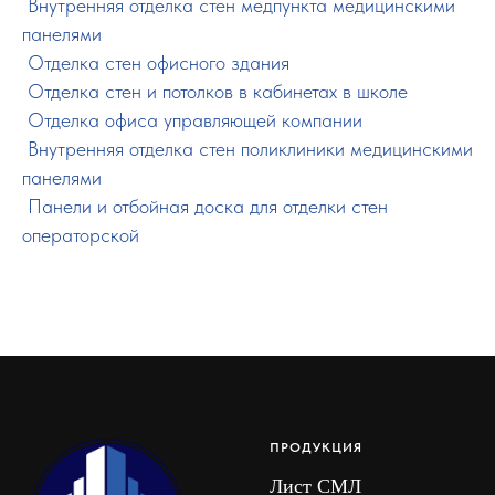
ㅤㅤ
Внутренняя отделка стен медпункта медицинскими
панелями
ㅤㅤ
Отделка стен офисного здания
ㅤㅤ
Отделка стен и потолков в кабинетах в школе
ㅤㅤ
Отделка офиса управляющей компании
ㅤㅤ
Внутренняя отделка стен поликлиники медицинскими
панелями
ㅤㅤ
Панели и отбойная доска для отделки стен
операторской
ПРОДУКЦИЯ
Лист СМЛ